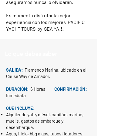
aseguramos nunca lo olvidarán.
Es momento disfrutar la mejor
experiencia con los mejores PACIFIC
YACHT TOURS by SEA YA!!!
Lo que debes saber
SALIDA:
Flamenco Marina, ubicado en el
Cause Way de Amador.
DURACIÓN:
6 Horas
CONFIRMACIÓN:
Inmediata
QUE INCLUYE:
Alquiler de yate, diésel
, c
apitán
, m
arino,
muelle, gastos de embarque y
desembarque.
Agua, hielo, bbq a gas, tubos flotadores.